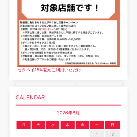
セタペイ15%還元ご利用いただけ…
CALENDAR
2026年8月
月
火
水
木
金
土
日
1
2