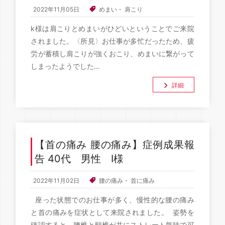
2022年11月05日
めまい
・
肩こり
k様は肩こりとめまいがひどいということでご来院
されました。〈所見〉お仕事が多忙だったため、疲
労が蓄積し肩こりが強くおこり、めまいに繋がって
しまったようでした…
詳細
【首の痛み 腰の痛み】症例成果報
告 40代 男性 I様
2022年11月02日
腰の痛み
・
首に痛み
座った状態でのお仕事が多く、慢性的な腰の痛み
と首の痛みを症状として来院されました。 姿勢を
確認すると、腰椎と頸椎が共にストレート気味で可