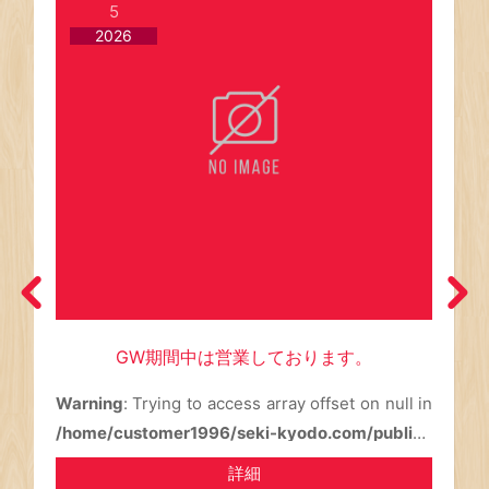
5
2026
GW期間中は営業しております。
Warning
/home/customer1996/seki-kyodo.com/public_
html/wp-content/themes/CA001/post-slider.p
Warning
詳細