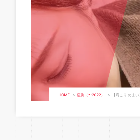
HOME
>
症例（〜2022）
>
【肩こり めまい】