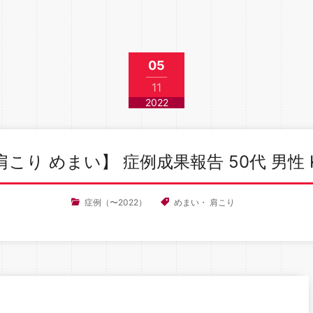
05
11
2022
肩こり めまい】 症例成果報告 50代 男性 
症例（〜2022）
めまい
・
肩こり