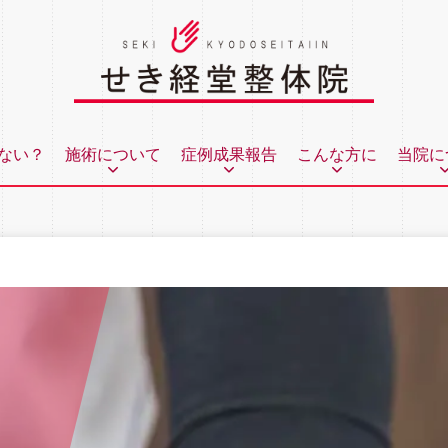
ない？
施術について
症例成果報告
こんな方に
当院に