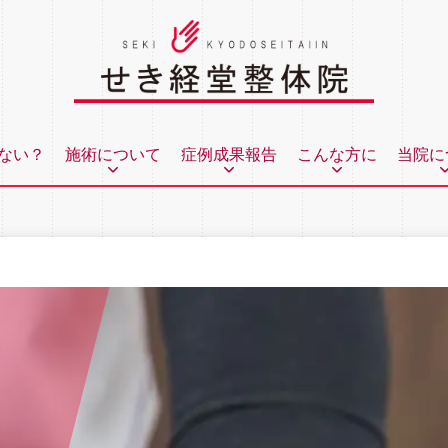
ない？
施術について
症例成果報告
こんな方に
当院に