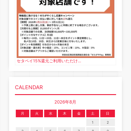
セタペイ15%還元ご利用いただけ…
CALENDAR
2026年8月
月
火
水
木
金
土
日
1
2