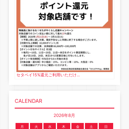
セタペイ15%還元ご利用いただけ…
CALENDAR
2026年8月
月
火
水
木
金
土
日