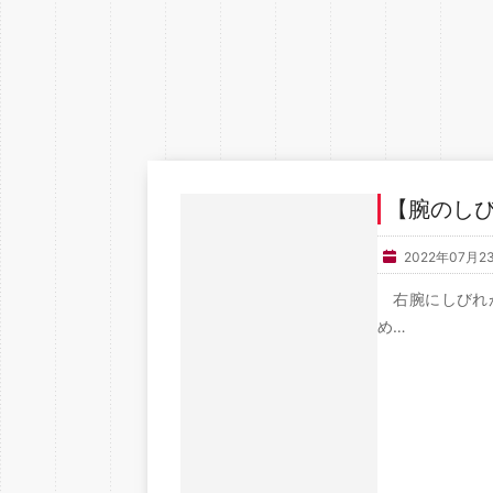
【腕のしび
2022年07月2
右腕にしびれが
め…