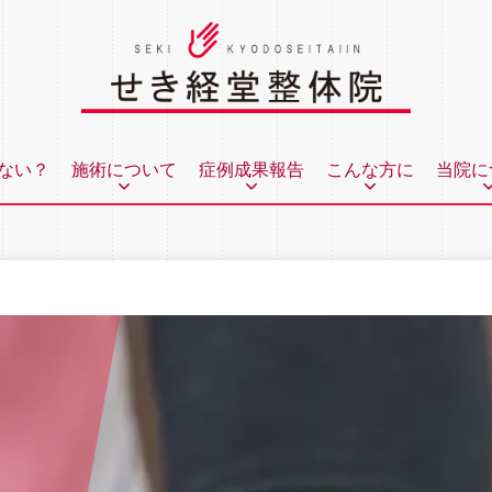
ない？
施術について
症例成果報告
こんな方に
当院に