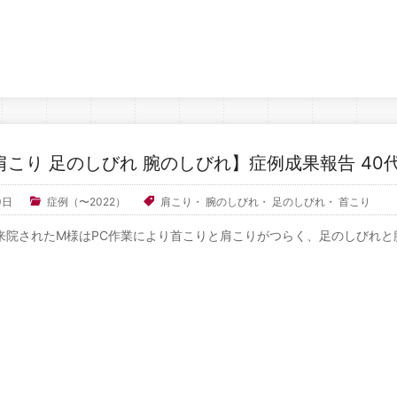
肩こり 足のしびれ 腕のしびれ】症例成果報告 40代
0日
症例（〜2022）
肩こり
・
腕のしびれ
・
足のしびれ
・
首こり
来院されたM様はPC作業により首こりと肩こりがつらく、足のしびれと