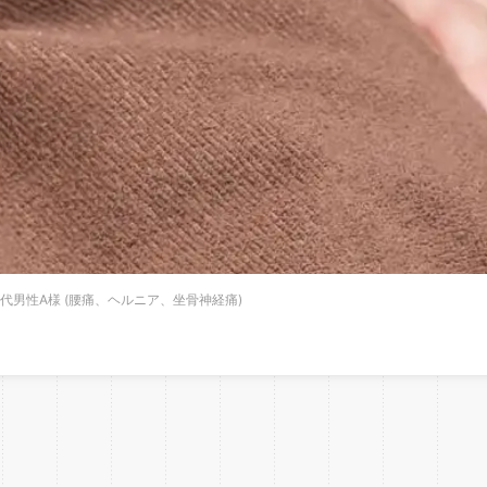
0代男性A様 (腰痛、ヘルニア、坐骨神経痛)