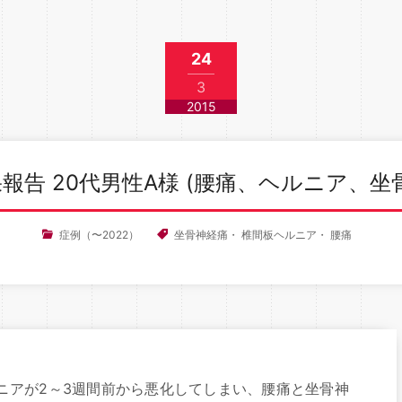
24
3
2015
報告 20代男性A様 (腰痛、ヘルニア、坐
症例（〜2022）
坐骨神経痛
・
椎間板ヘルニア
・
腰痛
ニアが2～3週間前から悪化してしまい、腰痛と坐骨神