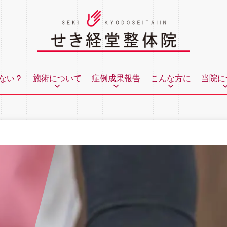
ない？
施術について
症例成果報告
こんな方に
当院に