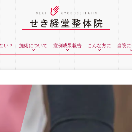
ない？
施術について
症例成果報告
こんな方に
当院に