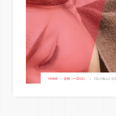
HOME
>
症例（〜2022）
>
【首の痛み】症例