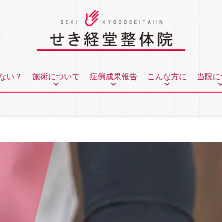
ない？
施術について
症例成果報告
こんな方に
当院に