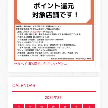
セタペイ15%還元ご利用いただけ…
CALENDAR
2026年8月
月
火
水
木
金
土
日