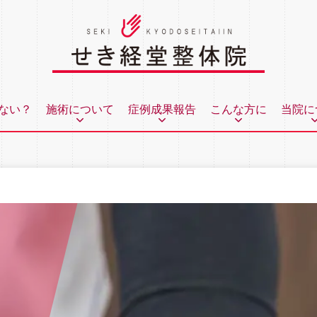
ない？
施術について
症例成果報告
こんな方に
当院に