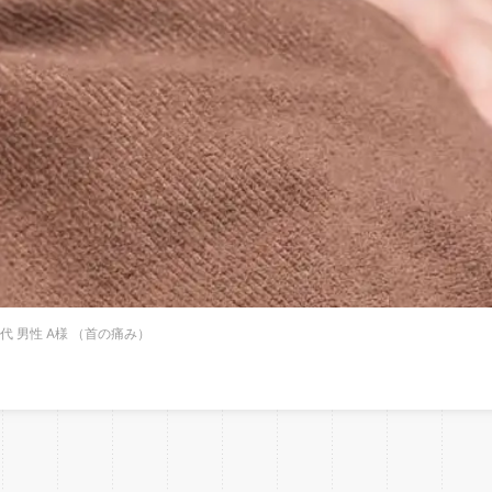
代 男性 A様 （首の痛み）