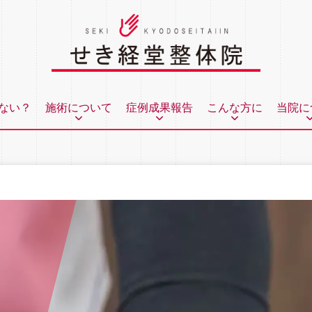
ない？
施術について
症例成果報告
こんな方に
当院に