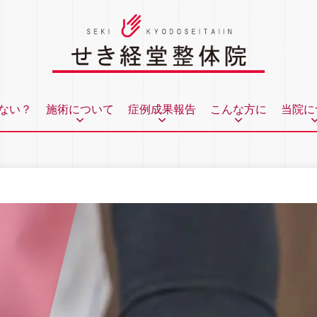
ない？
施術について
症例成果報告
こんな方に
当院に