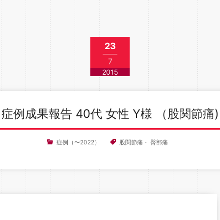
23
7
2015
症例成果報告 40代 女性 Y様 （股関節痛)
症例（〜2022）
股関節痛
・
臀部痛