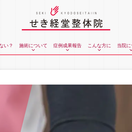
ない？
施術について
症例成果報告
こんな方に
当院に