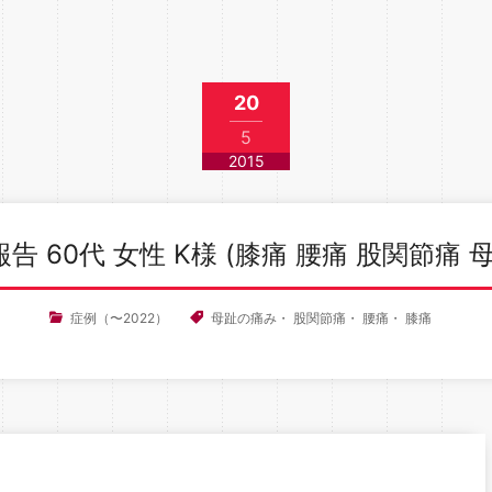
20
5
2015
告 60代 女性 K様 (膝痛 腰痛 股関節痛 
症例（〜2022）
母趾の痛み
・
股関節痛
・
腰痛
・
膝痛