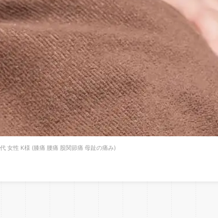
代 女性 K様 (膝痛 腰痛 股関節痛 母趾の痛み)